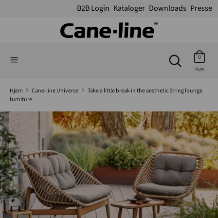
B2B Login
Kataloger
Downloads
Presse
Søg
Søg
Søg
på
Søg
0
på
vores
Kurv
vores
webshop
webshop
Hjem
Cane-line Universe
Take a little break in the aesthetic String lounge
furniture