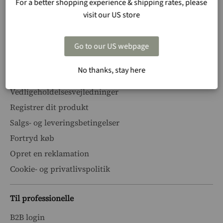
For a better shopping experience & shipping rates, please
Kundeservice
visit our US store
Kontakt os
FAQ
Go to our US webpage
Besøg vores showroom
No thanks, stay here
Find en forhandler
Vedligeholdelsesvejledninger
Registrer dit produkt
Salgs- og leveringsbetingelser
Fortryd køb
Opret en reklamation
Cookie- og privatlivspolitik
Til professionelle
B2B login