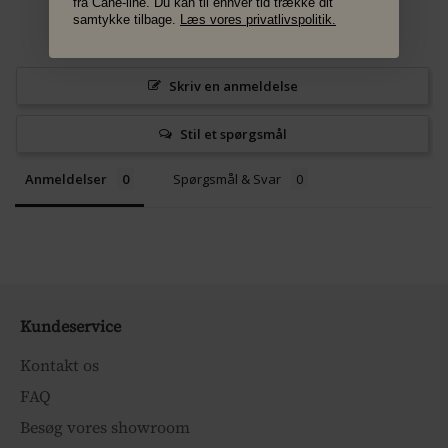
fra Cane-line. Du kan til enhver tid trække dit
samtykke tilbage.
Læs vores privatlivspolitik.
Skriv en anmeldelse
Stil et spørgsmål
Anmeldelser
Spørgsmål & Svar
Kundeservice
Kontakt os
FAQ
Besøg vores showroom