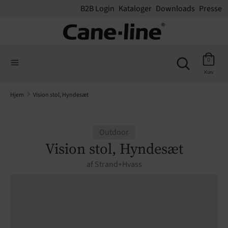
B2B Login
Kataloger
Downloads
Presse
Søg
Søg
Søg
på
Søg
0
på
vores
Kurv
vores
webshop
webshop
Hjem
Vision stol, Hyndesæt
Outdoor
Vision stol, Hyndesæt
af
Strand+Hvass