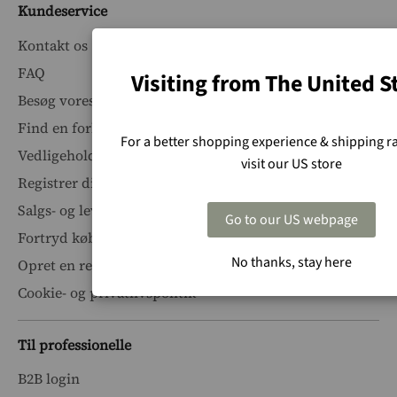
Kundeservice
Kontakt os
FAQ
Visiting from The United S
Besøg vores showroom
Find en forhandler
For a better shopping experience & shipping ra
Vedligeholdelsesvejledninger
visit our US store
Registrer dit produkt
Salgs- og leveringsbetingelser
Go to our US webpage
Fortryd køb
No thanks, stay here
Opret en reklamation
Cookie- og privatlivspolitik
Til professionelle
B2B login