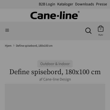
B2B Login
Kataloger
Downloads
Presse
Søg
Søg
Søg
på
Søg
0
på
vores
Kurv
vores
webshop
webshop
Hjem
Define spisebord, 180x100 cm
Outdoor & Indoor
Define spisebord, 180x100 cm
af
Cane-line Design